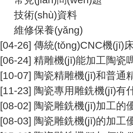
常見(jiàn)問(wèn)題
技術(shù)資料
維修保養(yǎng)
[04-26]
傳統(tǒng)CNC機(j
[06-24]
精雕機(jī)能加工陶瓷
[10-07]
陶瓷精雕機(jī)和普通精雕
[11-23]
陶瓷專用雕銑機(jī)有什么
[08-02]
陶瓷雕銑機(jī)加工的優(