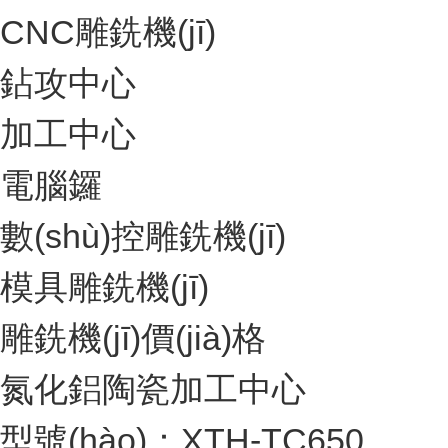
石墨精雕機(jī)
CNC雕銑機(jī)
鉆攻中心
加工中心
電腦鑼
數(shù)控雕銑機(jī)
模具雕銑機(jī)
雕銑機(jī)價(jià)格
氮化鋁陶瓷加工中心