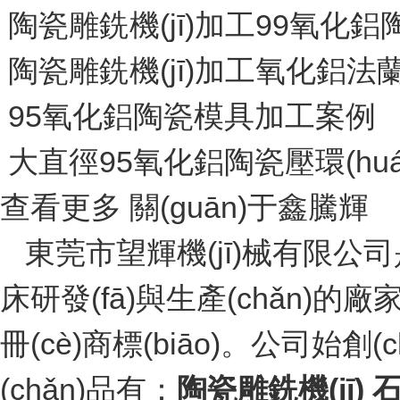
陶瓷雕銑機(jī)加工陶瓷葉輪
陶瓷雕銑機(jī)加工99氧化
陶瓷雕銑機(jī)加工氧化鋁法蘭的應(
95氧化鋁陶瓷模具加工案例
大直徑95氧化鋁陶瓷壓環(huá
查看更多
關(guān)于鑫騰輝
東莞市望輝機(jī)械有限公司是一
床研發(fā)與生產(chǎn)的廠
冊(cè)商標(biāo)。
公司始創(ch