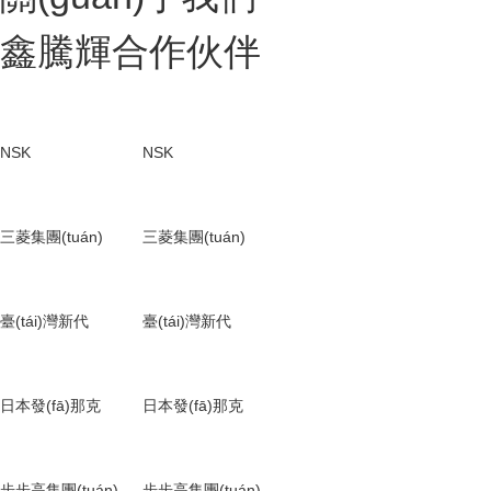
成功案例
關(guān)于我們
鑫騰輝合作伙伴
NSK
NSK
三菱集團(tuán)
三菱集團(tuán)
臺(tái)灣新代
臺(tái)灣新代
日本發(fā)那克
日本發(fā)那克