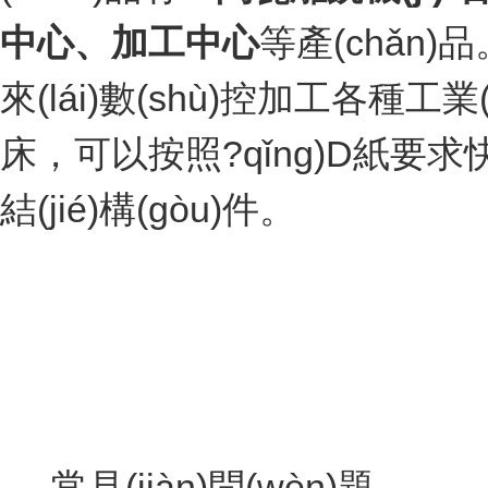
(chǎn)品有：
陶瓷雕銑機(jī)
石
中心
、
加工中心
等產(chǎn)品
來(lái)數(shù)控加工各種工業
床，
可以按照?qǐng)D紙要
結(jié)構(gòu)件。