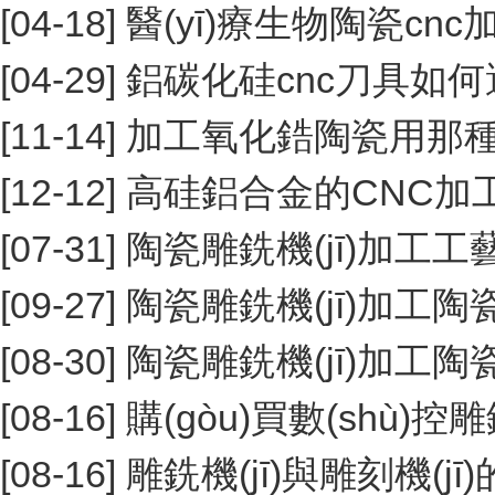
[03-18]
碳化硅加工中心加工工藝簡
[04-18]
醫(yī)療生物陶瓷cnc
[04-29]
鋁碳化硅cnc刀具如何
[11-14]
加工氧化鋯陶瓷用那種機
[12-12]
高硅鋁合金的CNC加
[07-31]
陶瓷雕銑機(jī)加工工
[09-27]
陶瓷雕銑機(jī)加工
[08-30]
陶瓷雕銑機(jī)加工陶
[08-16]
購(gòu)買數(shù)控雕